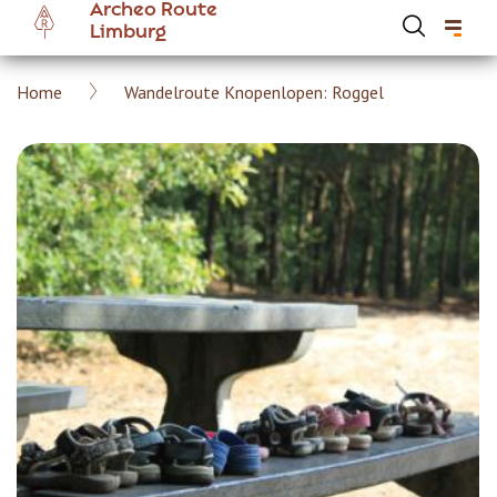
Archeo Route
Overslaan
Limburg
en
naar
Kruimelpad
Home
Wandelroute Knopenlopen: Roggel
de
Hoofdnavigatie Archeoroute Limburg
inhoud
gaan