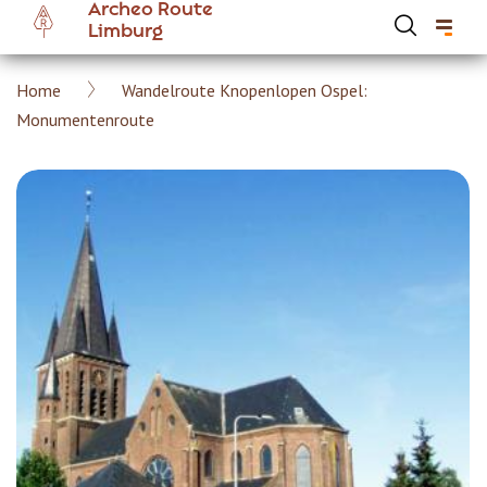
Archeo Route
Overslaan
Limburg
en
naar
Kruimelpad
Home
Wandelroute Knopenlopen Ospel:
de
Hoofdnavigatie Archeoroute Limburg
Monumentenroute
inhoud
gaan