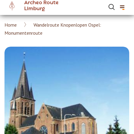
Archeo Route
Overslaan
Limburg
en
naar
Kruimelpad
Home
Wandelroute Knopenlopen Ospel:
de
Hoofdnavigatie Archeoroute Limburg
Monumentenroute
inhoud
gaan