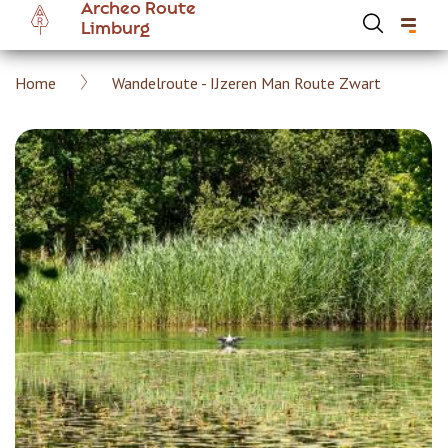
Archeo Route
Overslaan
Limburg
en
naar
Kruimelpad
Home
Wandelroute - IJzeren Man Route Zwart
de
Hoofdnavigatie Archeoroute Limburg
inhoud
gaan