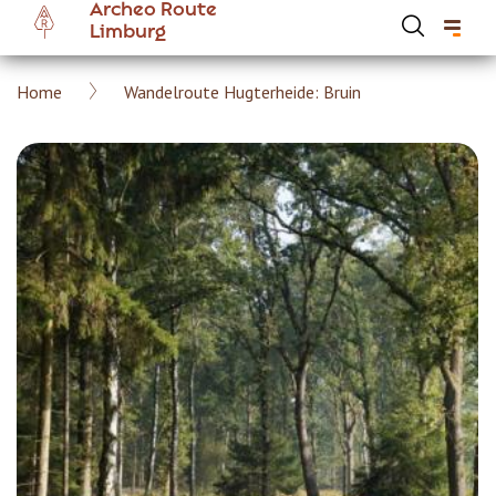
Archeo Route
Overslaan
Limburg
en
naar
Kruimelpad
Home
Wandelroute Hugterheide: Bruin
de
Hoofdnavigatie Archeoroute Limburg
inhoud
gaan