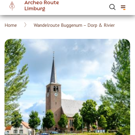
Archeo Route
Overslaan
Limburg
en
naar
Kruimelpad
Home
Wandelroute Buggenum – Dorp & Rivier
de
Hoofdnavigatie Archeoroute Limburg
inhoud
gaan