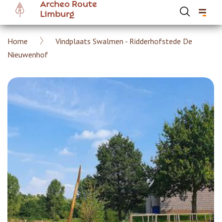
Archeo Route
Overslaan
Limburg
en
naar
Kruimelpad
Home
Vindplaats Swalmen - Ridderhofstede De
de
Hoofdnavigatie Archeoroute Limburg
Nieuwenhof
inhoud
gaan