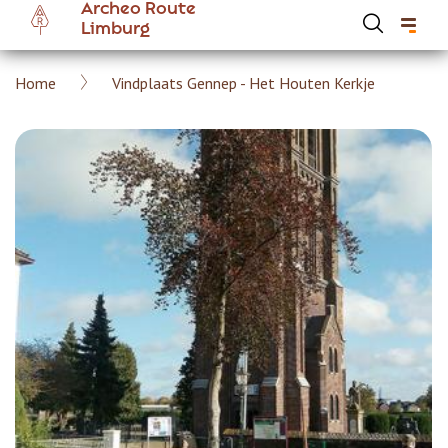
Archeo Route
Overslaan
Limburg
en
naar
Kruimelpad
Home
Vindplaats Gennep - Het Houten Kerkje
de
Hoofdnavigatie Archeoroute Limburg
inhoud
gaan