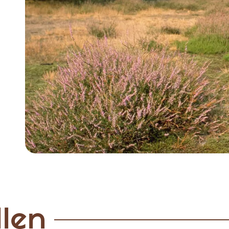
Item
1
of
2
llen