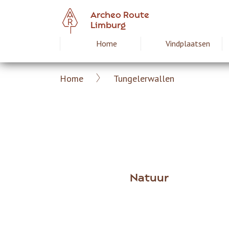
Overslaan
Archeo Route
en
Limburg
naar
Home
Vindplaatsen
Hoofdnavigat
de
inhoud
gaan
Home
Tungelerwallen
Archeoroute
Kruimelpad
Limburg
Natuur