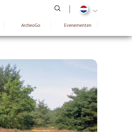
Aanvullende actie
ArcheoGo
Evenementen