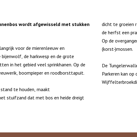
nnenbos wordt afgewisseld met stukken
dicht te groeien
de herfst een pra
Op de overgangen
langrijk voor de mierenleeuw en
(korst-)mossen.
 bijenwolf, de harkwesp en de grote
itten in het gebied veel sprinkhanen. Op de
De Tungelerwalle
euwerik, boompieper en roodborsttapuit.
Parkeren kan op d
Wijffelterbroekdi
 stand te houden, maakt
 stuifzand dat met bos en heide dreigt