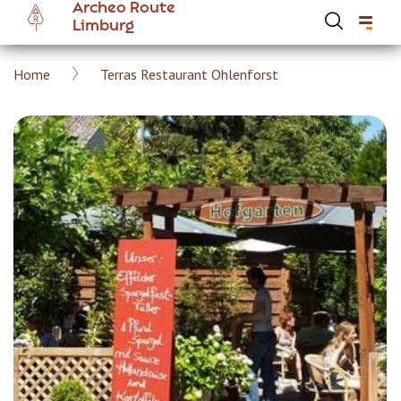
Archeo Route
Overslaan
Limburg
en
naar
Kruimelpad
Home
Terras Restaurant Ohlenforst
de
Hoofdnavigatie Archeoroute Limburg
inhoud
gaan