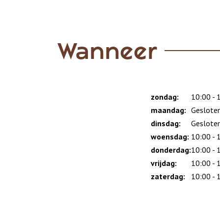
Wanneer
zondag:
Dag
Time
Reactie
10:00 - 
slot
maandag:
Geslote
dinsdag:
Geslote
woensdag:
10:00 - 
donderdag:
10:00 - 
vrijdag:
10:00 - 
zaterdag:
10:00 - 