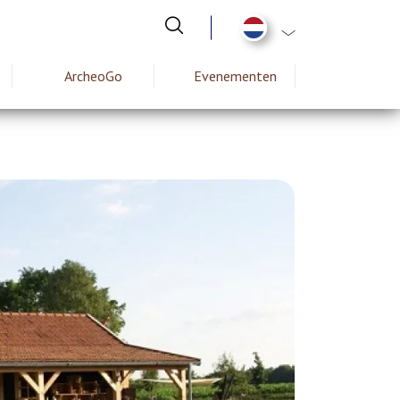
Aanvullende actie
ArcheoGo
Evenementen