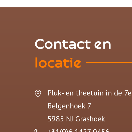
Contact en
locatie
Pluk- en theetuin in de 7
Belgenhoek 7
5985 NJ
Grashoek
+31(0)6 1427 0456