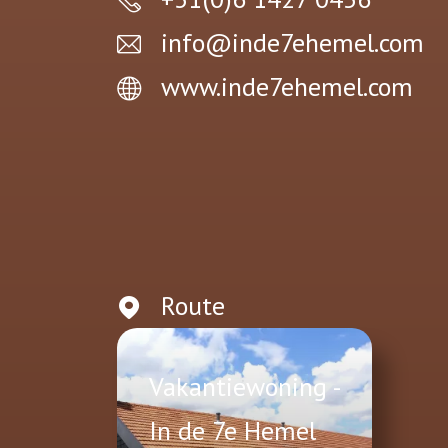
info@inde7ehemel.com
www.inde7ehemel.com
Route
Vakantiewoning -
In de 7e Hemel