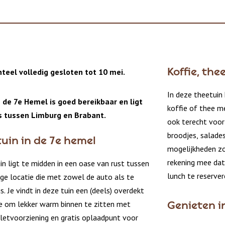
teel volledig gesloten tot 10 mei.
Koffie, the
In deze theetuin 
 de 7e Hemel is goed bereikbaar en ligt
koffie of thee m
s tussen Limburg en Brabant.
ook terecht voor 
broodjes, salades
tuin in de 7e hemel
mogelijkheden zo
rekening mee dat
n ligt te midden in een oase van rust tussen
lunch te reserve
ge locatie die met zowel de auto als te
is. Je vindt in deze tuin een (deels) overdekt
re om lekker warm binnen te zitten met
Genieten 
iletvoorziening en gratis oplaadpunt voor