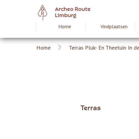
Overslaan
Archeo Route
en
Limburg
naar
Home
Vindplaatsen
Hoofdnavigat
de
inhoud
gaan
Home
Terras Pluk- En Theetuin In 
Archeoroute
Kruimelpad
Limburg
Terras