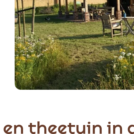
Item
1
of
5
 en theetuin in 