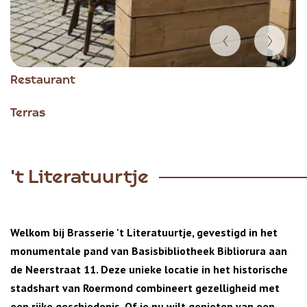
Item
Restaurant
1
of
Terras
3
't Literatuurtje
Welkom bij Brasserie 't Literatuurtje, gevestigd in het
monumentale pand van Basisbibliotheek Bibliorura aan
de Neerstraat 11. Deze unieke locatie in het historische
stadshart van Roermond combineert gezelligheid met
een rijke geschiedenis. Of je nu wilt genieten van een