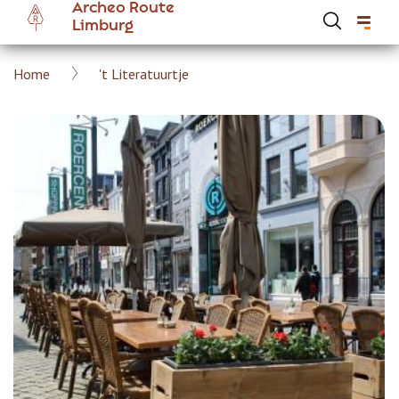
Archeo Route
Overslaan
Limburg
en
naar
Kruimelpad
Home
't Literatuurtje
de
Hoofdnavigatie Archeoroute Limburg
inhoud
gaan