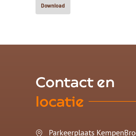
Download
Contact en
locatie
Parkeerplaats KempenBr