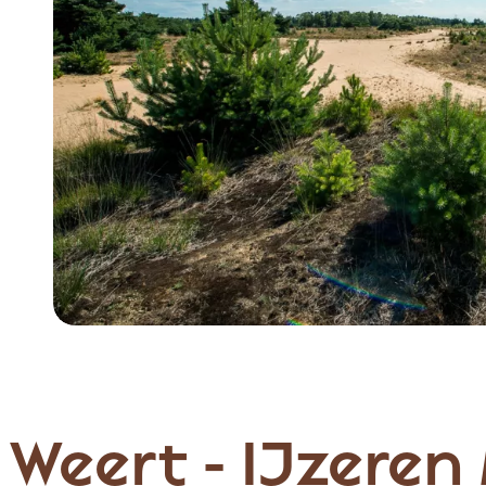
Item
1
of
2
 Weert - IJzeren