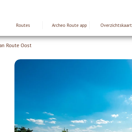
Routes
Archeo Route app
Overzichtskaart
ie
Man Route Oost