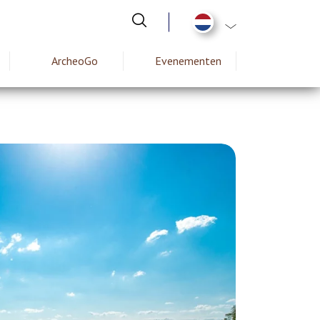
Aanvullende actie
ArcheoGo
Evenementen