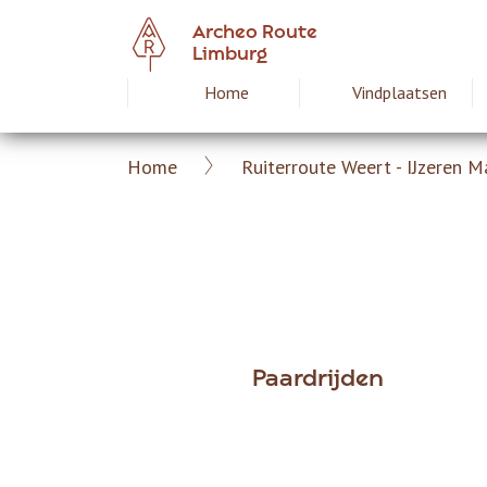
Overslaan
Archeo Route
en
Limburg
naar
Home
Vindplaatsen
Hoofdnavigat
de
inhoud
gaan
Home
Ruiterroute Weert - IJzeren 
Archeoroute
Kruimelpad
Limburg
Paardrijden