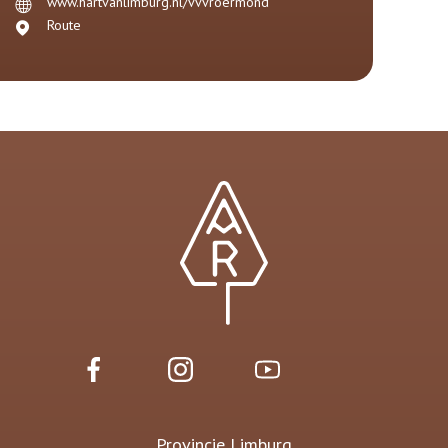
www.hartvanlimburg.nl/vvvroermond
Route
Provincie Limburg