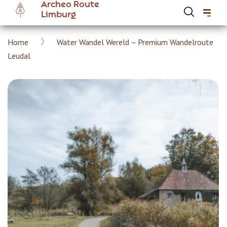
Archeo Route
Overslaan
Limburg
en
naar
Kruimelpad
Home
Water Wandel Wereld – Premium Wandelroute
de
Hoofdnavigatie Archeoroute Limburg
Leudal
inhoud
gaan