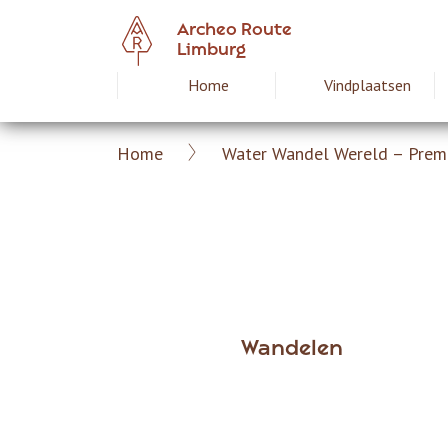
Overslaan
Archeo Route
en
Limburg
naar
Home
Vindplaatsen
Hoofdnavigat
de
inhoud
gaan
Home
Water Wandel Wereld – Prem
Archeoroute
Kruimelpad
Limburg
Wandelen