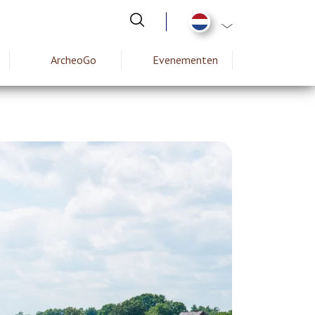
Aanvullende actie
ArcheoGo
Evenementen