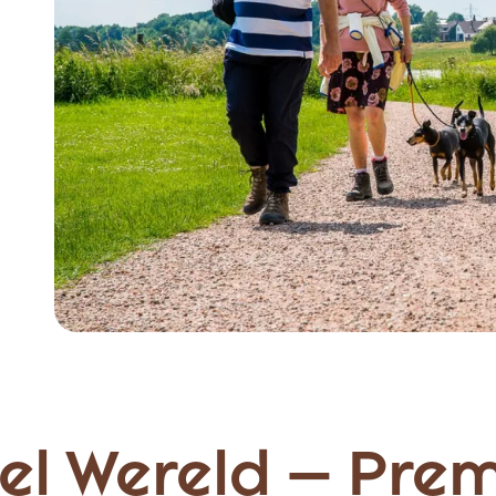
Item
1
of
3
el Wereld – Pre