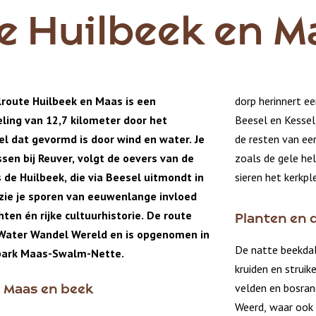
e Huilbeek en M
oute Huilbeek en Maas is een
dorp herinnert ee
ing van 12,7 kilometer door het
Beesel en Kessel
l dat gevormd is door wind en water. Je
de resten van ee
sen bij Reuver, volgt de oevers van de
zoals de gele h
 de Huilbeek, die via Beesel uitmondt in
sieren het kerkple
 zie je sporen van eeuwenlange invloed
hten én rijke cultuurhistorie. De route
Planten en d
 Water Wandel Wereld en is opgenomen in
De natte beekdal
park Maas-Swalm-Nette.
kruiden en struik
velden en bosran
 Maas en beek
Weerd, waar ook e