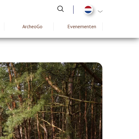
Aanvullende actie
ArcheoGo
Evenementen