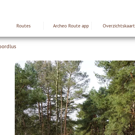
Routes
Archeo Route app
Overzichtskaart
ie
oordlus