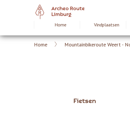
Overslaan
Archeo Route
en
Limburg
naar
Home
Vindplaatsen
Hoofdnavigat
de
inhoud
gaan
Home
Mountainbikeroute Weert - N
Archeoroute
Kruimelpad
Limburg
Fietsen