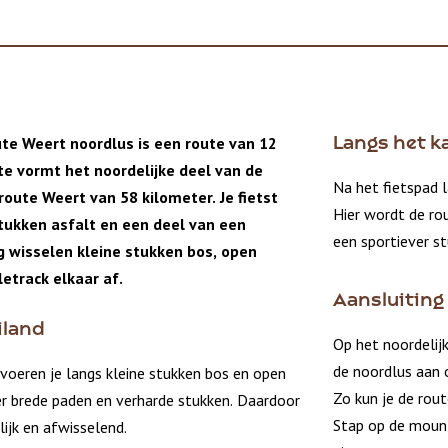
te Weert noordlus is een route van 12
Langs het k
te vormt het noordelijke deel van de
Na het fietspad l
oute Weert van 58 kilometer. Je fietst
Hier wordt de rou
tukken asfalt en een deel van een
een sportiever s
 wisselen kleine stukken bos, open
etrack elkaar af.
Aansluiting
iland
Op het noordelijk
de noordlus aan 
voeren je langs kleine stukken bos en open
Zo kun je de rout
ver brede paden en verharde stukken. Daardoor
Stap op de mount
lijk en afwisselend.