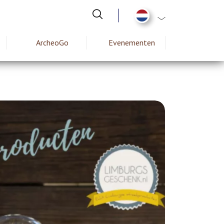
Aanvullende actie
ArcheoGo
Evenementen