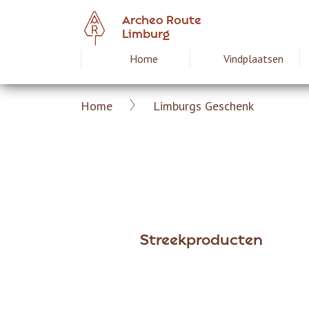
Overslaan
Archeo Route
en
Limburg
naar
Home
Vindplaatsen
Hoofdnavigat
de
inhoud
gaan
Home
Limburgs Geschenk
Archeoroute
Kruimelpad
Limburg
Streekproducten