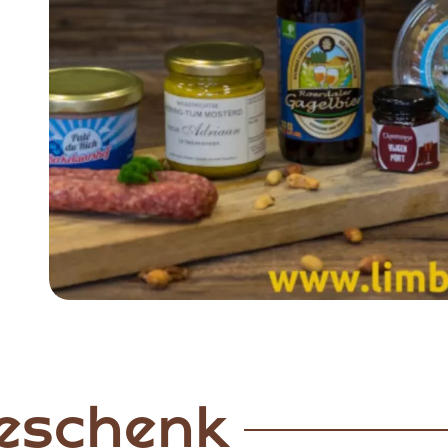
Item
1
of
5
eschenk