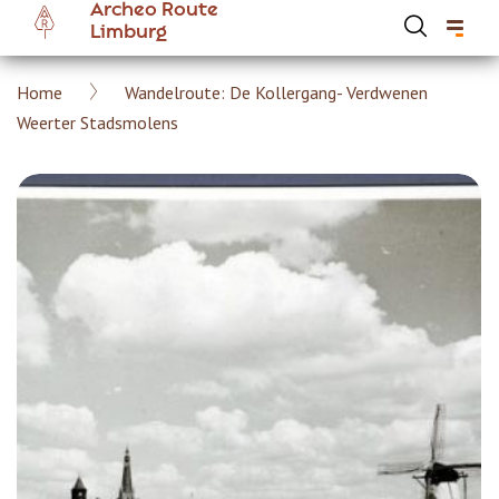
Archeo Route
Overslaan
Limburg
en
naar
Kruimelpad
Home
Wandelroute: De Kollergang- Verdwenen
de
Hoofdnavigatie Archeoroute Limburg
Weerter Stadsmolens
inhoud
gaan