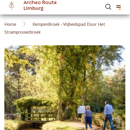
Archeo Route
Overslaan
Limburg
en
naar
Kruimelpad
Home
KempenBroek - Vrijheidspad Door Het
de
Hoofdnavigatie Archeoroute Limburg
Stramprooierbroek
inhoud
gaan