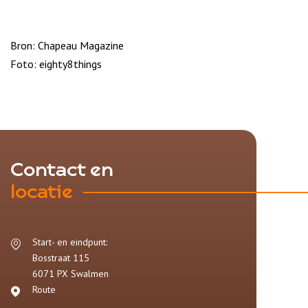
Bron: Chapeau Magazine
Foto: eighty8things
Contact en
locatie
Start- en eindpunt:
Bosstraat 115
6071 PX
Swalmen
Route