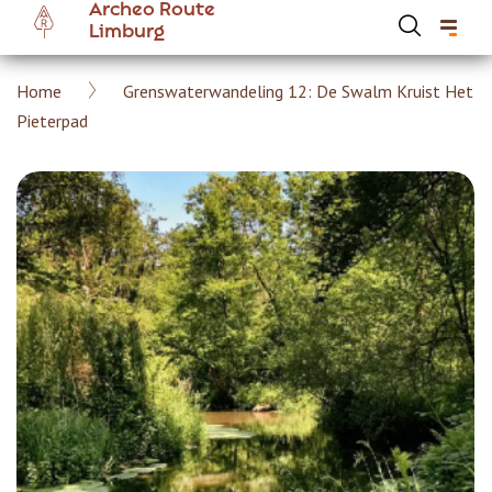
Archeo Route
Overslaan
Limburg
en
naar
Kruimelpad
Home
Grenswaterwandeling 12: De Swalm Kruist Het
de
Hoofdnavigatie Archeoroute Limburg
Pieterpad
inhoud
gaan