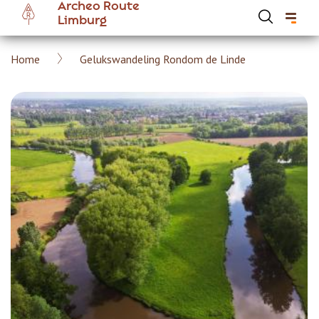
Archeo Route
Overslaan
Limburg
en
naar
Kruimelpad
Home
Gelukswandeling Rondom de Linde
de
Hoofdnavigatie Archeoroute Limburg
inhoud
gaan