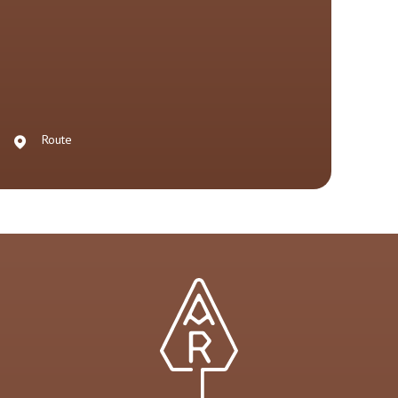
Route