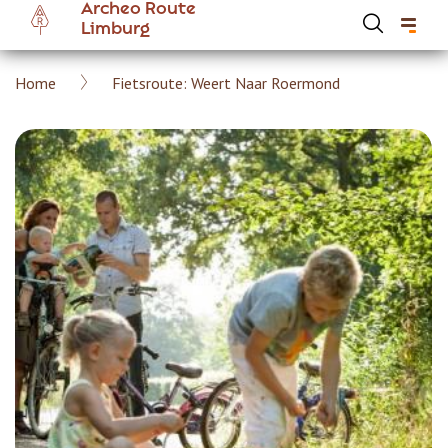
Archeo Route
Overslaan
Limburg
en
naar
Kruimelpad
Home
Fietsroute: Weert Naar Roermond
de
Hoofdnavigatie Archeoroute Limburg
inhoud
gaan