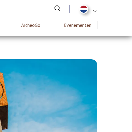
Aanvullende actie
ArcheoGo
Evenementen