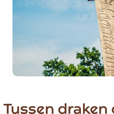
Item
1
of
5
- Tussen draken