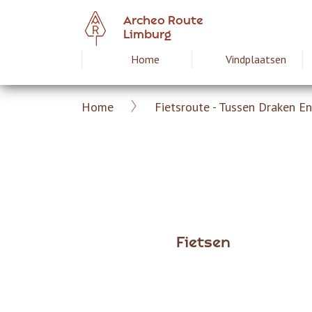
Overslaan
Archeo Route
en
Limburg
naar
Home
Vindplaatsen
Hoofdnavigat
de
inhoud
gaan
Home
Fietsroute - Tussen Draken 
Archeoroute
Kruimelpad
Limburg
Fietsen