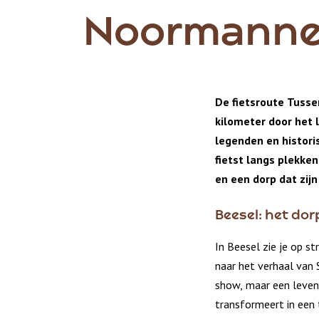
Noormann
De fietsroute Tuss
kilometer door het 
legenden en histori
fietst langs plekke
en een dorp dat zij
Beesel: het dor
In Beesel zie je op st
naar het verhaal van 
show, maar een levend
transformeert in een 