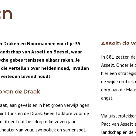
en
en Draken en Noormannen voert je 35
Asselt: de 
landschap van Asselt en Beesel, waar
In 881 zetten de
sche gebeurtenissen elkaar raken. Je
Asselt. Onder le
n die vertellen over heldenmoed, invallen
hier een strategi
n verleden levend houdt.
de wijde omtrek 
dorp aan de Maas
p van de Draak
angst.
raat, aan gevels en in het groen verwijzingen
Sint Joris en de Draak. Geen folklore voor de
Via luisterplekke
 ritueel dat het dorp elke zeven jaar
Pact van Asselt e
theater van vuur, symboliek en samenspel.
landschap én de 