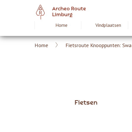
Overslaan
Archeo Route
en
Limburg
naar
Home
Vindplaatsen
Hoofdnavigat
de
inhoud
gaan
Home
Fietsroute Knooppunten: Sw
Archeoroute
Kruimelpad
Limburg
Fietsen