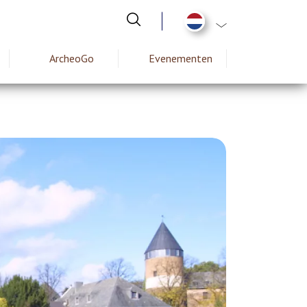
Aanvullende actie
ArcheoGo
Evenementen