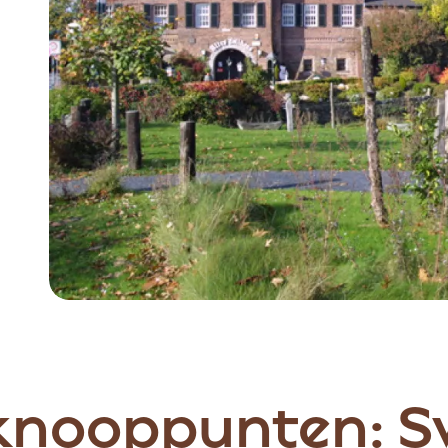
Item
1
of
5
 knooppunten: S