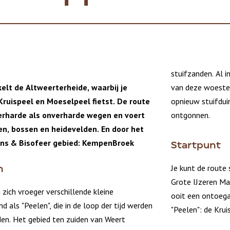
stuifzanden. Al 
elt de Altweerterheide, waarbij je
van deze woeste
ruispeel en Moeselpeel fietst. De route
opnieuw stuifdu
erharde als onverharde wegen en voert
ontgonnen.
n, bossen en heidevelden. En door het
ns & Bisofeer
gebied: KempenBroek
Startpunt
Je kunt de route
n
Grote IJzeren Ma
ich vroeger verschillende kleine
ooit een ontoega
 als "Peelen", die in de loop der tijd werden
"Peelen": de Kru
den. Het gebied ten zuiden van Weert