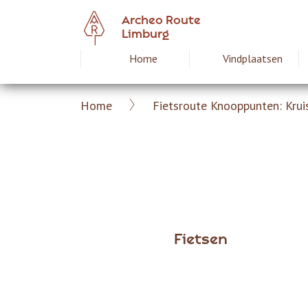
Overslaan
Archeo Route
en
Limburg
naar
Home
Vindplaatsen
Hoofdnavigat
de
inhoud
gaan
Home
Fietsroute Knooppunten: Krui
Archeoroute
Kruimelpad
Limburg
Fietsen