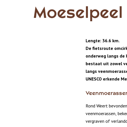
Moeselpeel
Lengte: 36.6 km.
De fietsroute omcirk
onderweg langs de K
bestaat uit zowel v
langs veenmoerasse
UNESCO
erkende
Me
Veenmoerasse
Rond Weert bevonden z
veenmoerassen, bekend
vergraven of verland