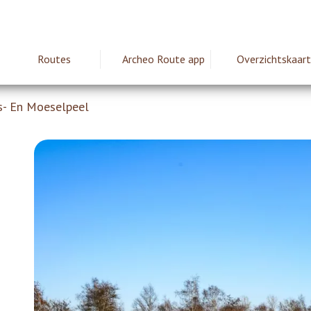
Routes
Archeo Route app
Overzichtskaart
ie
s- En Moeselpeel