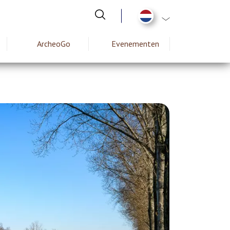
Aanvullende actie
ArcheoGo
Evenementen