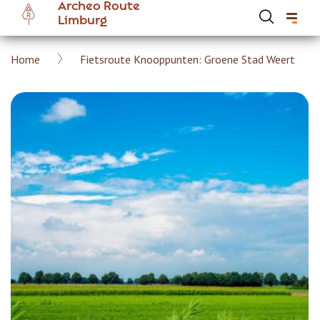
Archeo Route
Overslaan
Limburg
en
naar
Kruimelpad
Home
Fietsroute Knooppunten: Groene Stad Weert
de
Hoofdnavigatie Archeoroute Limburg
inhoud
gaan