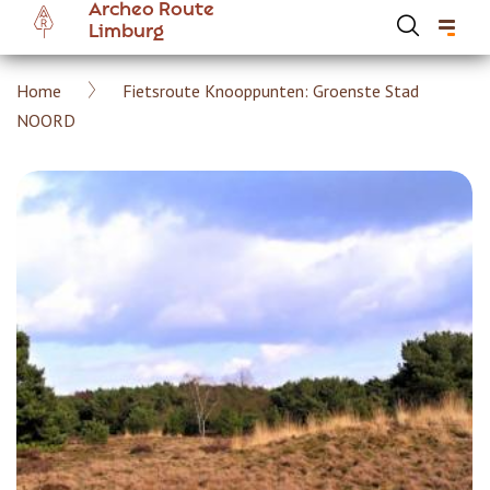
Archeo Route
Overslaan
Limburg
en
naar
Kruimelpad
Home
Fietsroute Knooppunten: Groenste Stad
de
Hoofdnavigatie Archeoroute Limburg
NOORD
inhoud
gaan