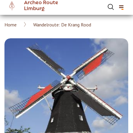
Archeo Route
Overslaan
Limburg
en
naar
Kruimelpad
Home
Wandelroute: De Krang Rood
de
Hoofdnavigatie Archeoroute Limburg
inhoud
gaan