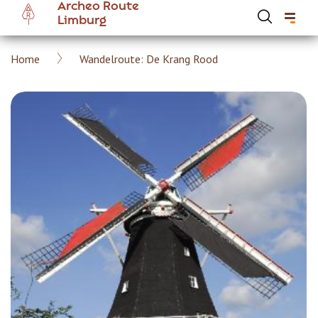
Archeo Route
Overslaan
Limburg
en
naar
Kruimelpad
Home
Wandelroute: De Krang Rood
de
Hoofdnavigatie Archeoroute Limburg
inhoud
gaan