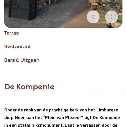
Item
Terras
1
of
Restaurant
2
Bars & Uitgaan
De Kompenie
Onder de rook van de prachtige kerk van het Limburgse
dorp Neer, aan het “Plein van Plezeer”, ligt De Kompenie
in een statig rijksmonument. Laat je verrassen door de