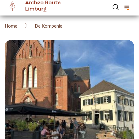
Archeo Route
Overslaan
Limburg
en
naar
Kruimelpad
Home
De Kompenie
de
Hoofdnavigatie Archeoroute Limburg
inhoud
gaan