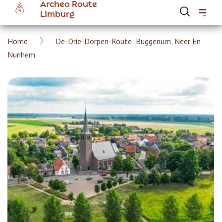
Archeo Route
Overslaan
Limburg
en
naar
Kruimelpad
Home
De-Drie-Dorpen-Route: Buggenum, Neer En
de
Hoofdnavigatie Archeoroute Limburg
Nunhem
inhoud
gaan