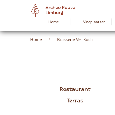
Overslaan
Archeo Route
en
Limburg
naar
Home
Vindplaatsen
Hoofdnavigat
de
inhoud
gaan
Home
Brasserie Ver'Koch
Archeoroute
Kruimelpad
Limburg
Restaurant
Terras