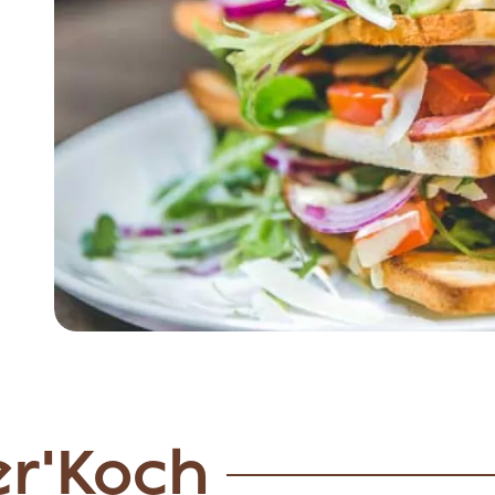
Item
1
of
5
er'Koch