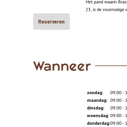
Het pand waarin Brass
23, is de voormalige 
Reserveren
Wanneer
zondag:
Dag
Time
Reactie
09:00 - 
slot
maandag:
09:00 - 
dinsdag:
09:00 - 
woensdag:
09:00 - 
donderdag:
09:00 - 