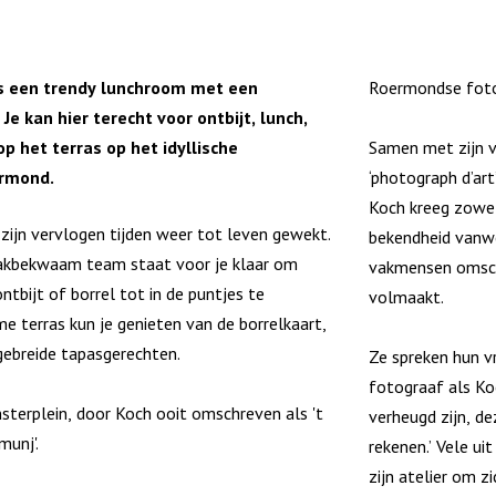
is een trendy lunchroom met een
Roermondse foto
Je kan hier terecht voor ontbijt, lunch,
op het terras op het idyllische
Samen met zijn 
ermond.
‘photograph d’ar
Koch kreeg zowel 
h zijn vervlogen tijden weer tot leven gewekt.
bekendheid vanwe
akbekwaam team staat voor je klaar om
vakmensen omschr
tbijt of borrel tot in de puntjes te
volmaakt.
me terras kun je genieten van de borrelkaart,
gebreide tapasgerechten.
Ze spreken hun vr
fotograaf als Ko
nsterplein, door Koch ooit omschreven als 't
verheugd zijn, de
munj'.
rekenen.’ Vele u
zijn atelier om z