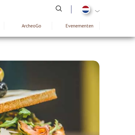
Aanvullende actie
ArcheoGo
Evenementen