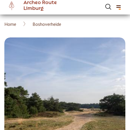
Archeo Route
Overslaan
Limburg
en
naar
Kruimelpad
Home
Boshoverheide
de
Hoofdnavigatie Archeoroute Limburg
inhoud
gaan