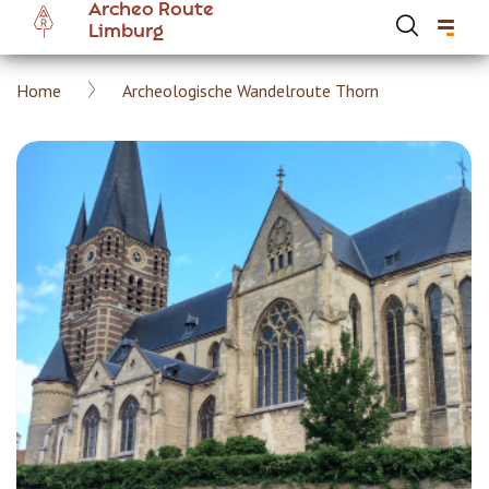
Archeo Route
Overslaan
Limburg
en
naar
Kruimelpad
Home
Archeologische Wandelroute Thorn
de
Hoofdnavigatie Archeoroute Limburg
inhoud
gaan