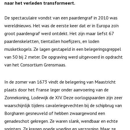
naar het verleden transformeert.
De spectaculaire vondst van een paardengraf in 2010 was
wereldnieuws. Het was de eerste keer dat er in Europa zo’n
groot paardengraf werd ontdekt. Het zijn maar liefst 67
paardenskeletten, tientallen hoefijzers, en loden
musketkogels. Ze lagen gestapeld in een belegeringsgreppel
van 50 bij 2 meter. De opgraving werd uitgevoerd in opdracht
van het Consortium Grensmaas.
In de zomer van 1673 vindt de belegering van Maastricht
plaats door het Franse leger onder aanvoering van de
Zonnekoning, Lodewijk de XIV. Deze oorlogspaarden zijn zeer
waarschijnlijk tijdens cavaleriegevechten bij de schipbrug van
Borgharen gesneuveld of hebben zwaargewond een
genadeschot gekregen. Ze waren slank, wendbaar en echte
sprinters. Ze kregen goede voeding en verzorging. Maar ze