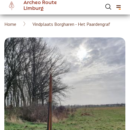
Archeo Route
Overslaan
Limburg
en
naar
Kruimelpad
Home
Vindplaats Borgharen - Het Paardengraf
de
Hoofdnavigatie Archeoroute Limburg
inhoud
gaan