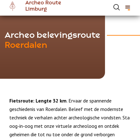
Archeo Route
Overslaan
Limburg
en
naar
de
Hoofdnavigatie Archeoroute Limburg
Archeo belevingsroute
inhoud
Roerdalen
gaan
Fietsroute: Lengte 32 km
. Ervaar de spannende
geschiedenis van Roerdalen. Beleef met de modernste
techniek de verhalen achter archeologische vondsten. Sta
oog-in-oog met onze virtuele archeoloog en ontdek
geheimen die tot nu toe onder de grond verborgen