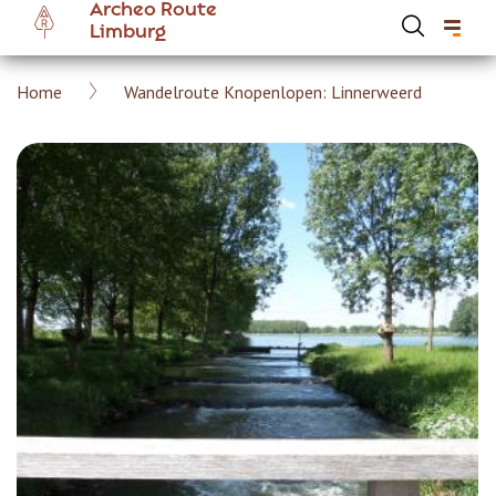
Archeo Route
Overslaan
Limburg
en
naar
Kruimelpad
Home
Wandelroute Knopenlopen: Linnerweerd
de
Hoofdnavigatie Archeoroute Limburg
inhoud
gaan