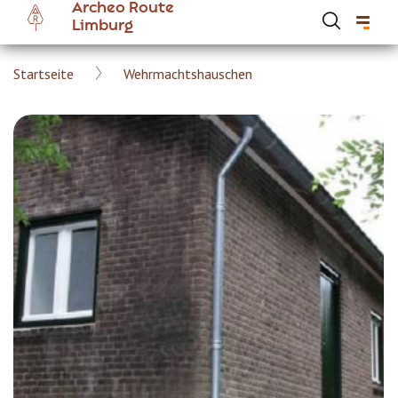
Archeo Route
Skip
Limburg
to
main
Breadcrumb
Startseite
Wehrmachtshauschen
content
Hoofdnavigatie Archeoroute DE