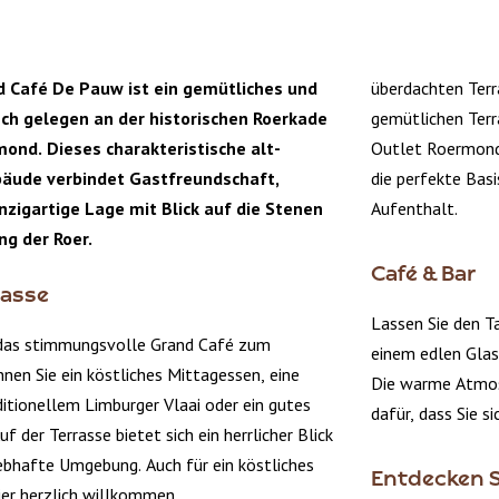
d Café De Pauw ist ein gemütliches und
überdachten Terr
isch gelegen an der historischen Roerkade
gemütlichen Ter
ond. Dieses charakteristische alt-
Outlet Roermond
bäude verbindet Gastfreundschaft,
die perfekte Bas
nzigartige Lage mit Blick auf die Stenen
Aufenthalt.
g der Roer.
Café & Bar
rasse
Lassen Sie den Ta
 das stimmungsvolle Grand Café zum
einem edlen Glas
nnen Sie ein köstliches Mittagessen, eine
Die warme Atmosp
itionellem Limburger Vlaai oder ein gutes
dafür, dass Sie s
f der Terrasse bietet sich ein herrlicher Blick
lebhafte Umgebung. Auch für ein köstliches
Entdecken S
ier herzlich willkommen.