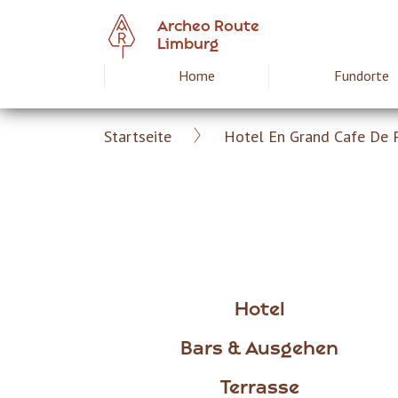
Skip
Archeo Route
to
Limburg
main
Home
Fundorte
Hoofdnavigat
content
Startseite
Hotel En Grand Cafe De
Archeoroute
Breadcrumb
DE
Hotel
Bars & Ausgehen
Terrasse