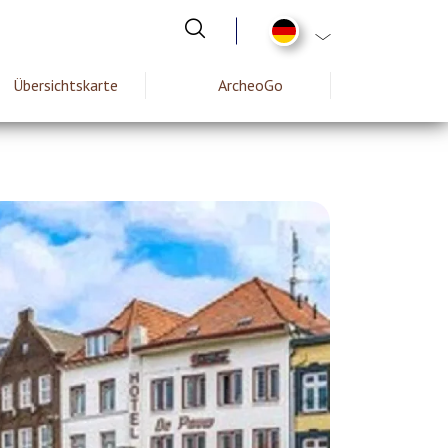
List additional act
Übersichtskarte
ArcheoGo