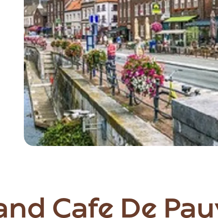
Item
1
of
4
rand Cafe De Pa