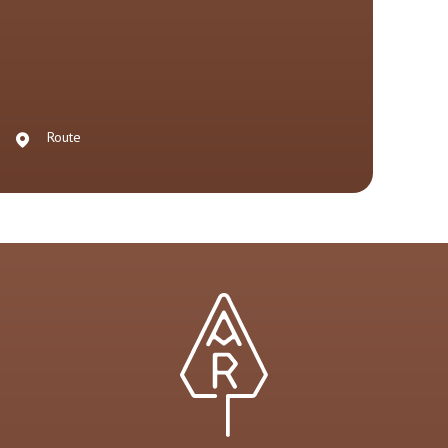
Route