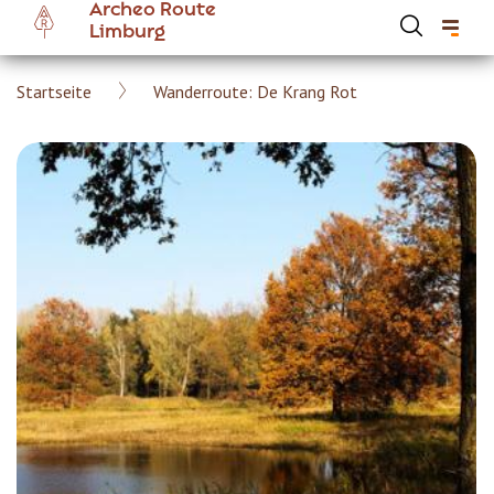
Archeo Route
Skip
Limburg
to
main
Breadcrumb
Startseite
Wanderroute: De Krang Rot
content
Hoofdnavigatie Archeoroute DE