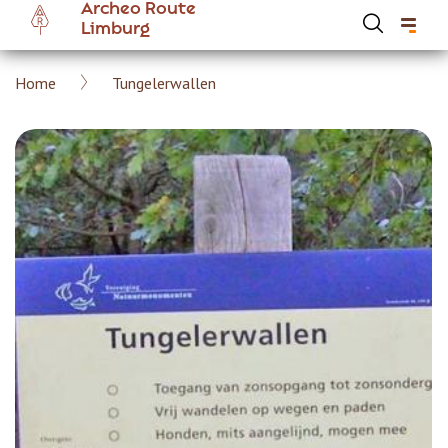
Archeo Route
Skip
Limburg
to
main
Breadcrumb
Home
Tungelerwallen
content
Hoofdnavigatie Archeoroute EN