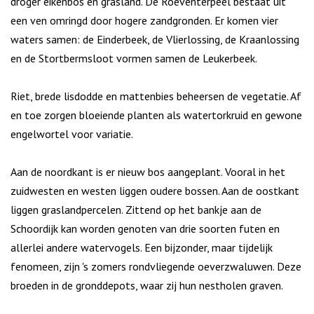
droger eikenbos en grasland. De Roeventerpeel bestaat uit
een ven omringd door hogere zandgronden. Er komen vier
waters samen: de Einderbeek, de Vlierlossing, de Kraanlossing
en de Stortbermsloot vormen samen de Leukerbeek.
Riet, brede lisdodde en mattenbies beheersen de vegetatie. Af
en toe zorgen bloeiende planten als watertorkruid en gewone
engelwortel voor variatie.
Aan de noordkant is er nieuw bos aangeplant. Vooral in het
zuidwesten en westen liggen oudere bossen. Aan de oostkant
liggen graslandpercelen. Zittend op het bankje aan de
Schoordijk kan worden genoten van drie soorten futen en
allerlei andere watervogels. Een bijzonder, maar tijdelijk
fenomeen, zijn 's zomers rondvliegende oeverzwaluwen. Deze
broeden in de gronddepots, waar zij hun nestholen graven.