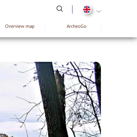
List additional act
Overview map
ArcheoGo