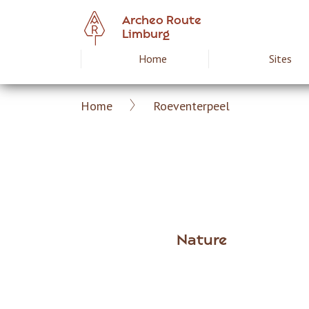
Skip
Archeo Route
to
Limburg
main
Home
Sites
Hoofdnavigat
content
Home
Roeventerpeel
Archeoroute
Breadcrumb
EN
Nature