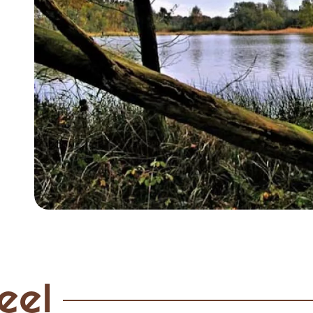
Item
1
of
3
eel