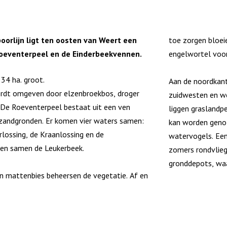
oorlijn ligt ten oosten van Weert een
toe zorgen bloei
Roeventerpeel en de Einderbeekvennen.
engelwortel voor 
 34 ha. groot.
Aan de noordkant 
rdt omgeven door elzenbroekbos, droger
zuidwesten en we
 De Roeventerpeel bestaat uit een ven
liggen graslandpe
zandgronden. Er komen vier waters samen:
kan worden genot
rlossing, de Kraanlossing en de
watervogels. Een 
en samen de Leukerbeek.
zomers rondvlie
gronddepots, waa
en mattenbies beheersen de vegetatie. Af en