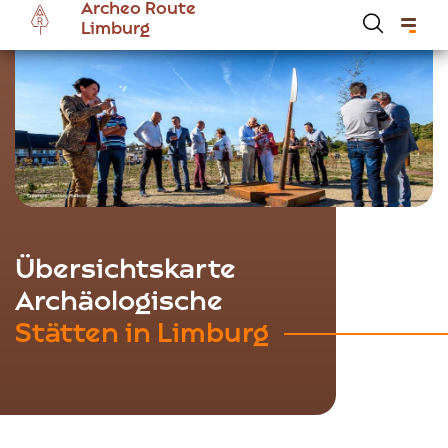
Archeo Route
Skip
Limburg
to
main
content
Hoofdnavigatie Archeoroute DE
Übersichtskarte
Archäologische
Stätten in Limburg