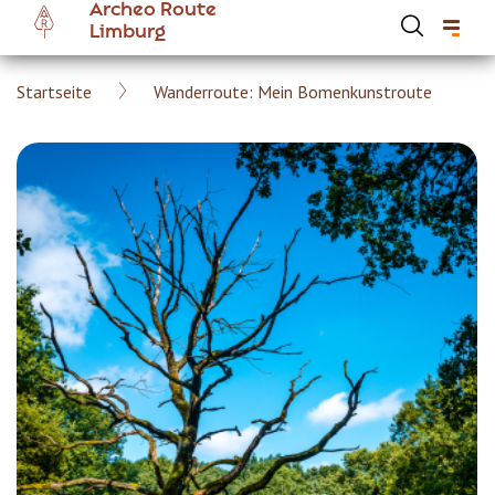
Archeo Route
Skip
Limburg
to
main
Breadcrumb
Startseite
Wanderroute: Mein Bomenkunstroute
content
Hoofdnavigatie Archeoroute DE