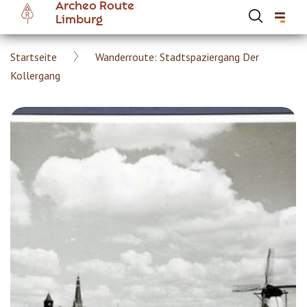
Archeo Route
Skip
Limburg
to
main
Breadcrumb
Startseite
Wanderroute: Stadtspaziergang Der
content
Hoofdnavigatie Archeoroute DE
Kollergang