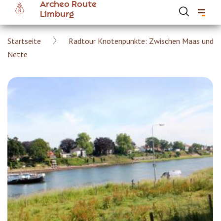
Archeo Route
Skip
Limburg
to
main
Breadcrumb
Startseite
Radtour Knotenpunkte: Zwischen Maas und
content
Hoofdnavigatie Archeoroute DE
Nette