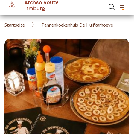
Archeo Route
Skip
Limburg
to
main
Breadcrumb
Startseite
Pannenkoekenhuis De Huifkarhoeve
content
Hoofdnavigatie Archeoroute DE